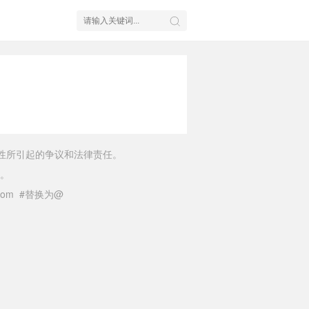
性所引起的争议和法律责任。
。
il.com #替换为@