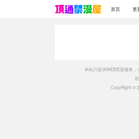
首页
更
本站只提供WEB页面服务
若
CopyRight ©