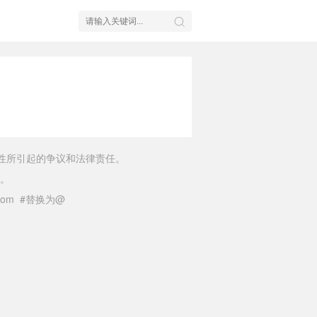
性所引起的争议和法律责任。
。
il.com #替换为@