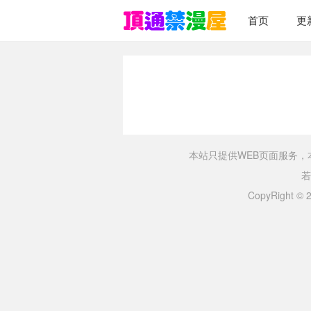
首页
更
本站只提供WEB页面服务
若
CopyRight ©