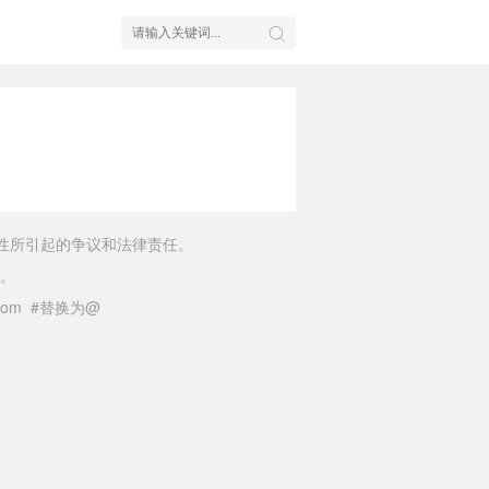
性所引起的争议和法律责任。
。
il.com #替换为@