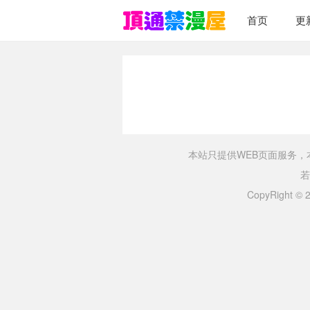
首页
更
本站只提供WEB页面服务
若
CopyRight ©