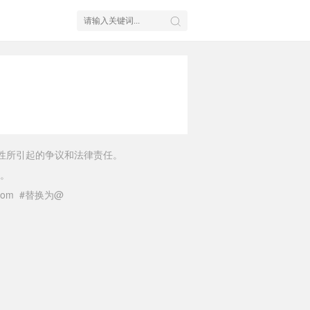
性所引起的争议和法律责任。
。
il.com #替换为@