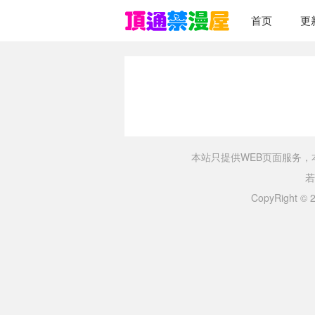
首页
更
本站只提供WEB页面服务
若
CopyRight ©