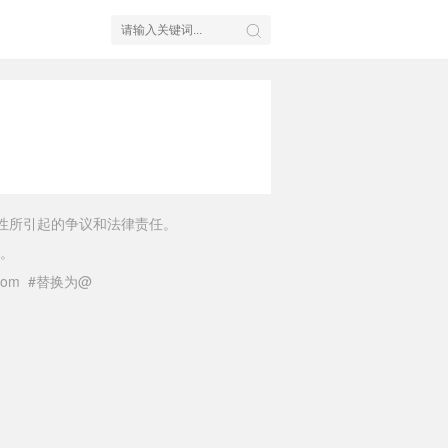
性所引起的争议和法律责任。
。
il.com #替换为@