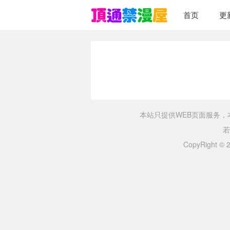
首页
更
本站只提供WEB页面服务
若
CopyRight ©