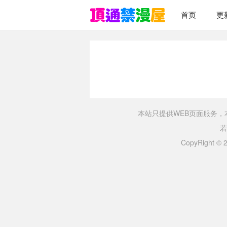
首页
更
本站只提供WEB页面服务
若
CopyRight ©