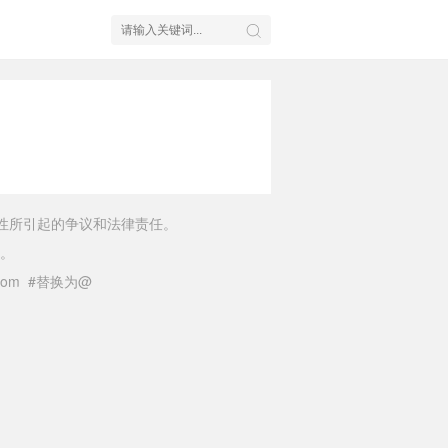
性所引起的争议和法律责任。
。
il.com #替换为@