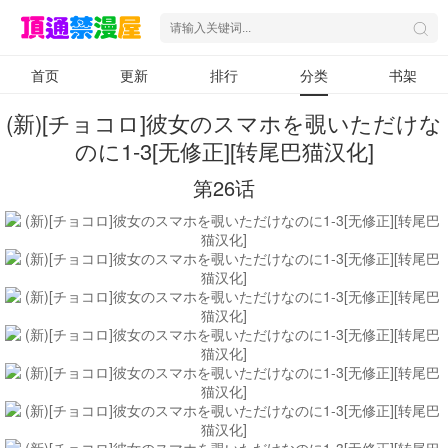
首页
更新
排行
分类
书架
(新)[チョコロ]彼女のスマホを覗いただけな
のに1-3[无修正][转尾巴猫汉化]
第26话