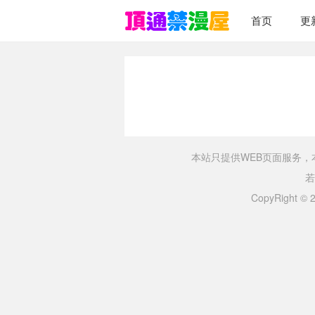
首页
更
本站只提供WEB页面服务
若
CopyRight ©