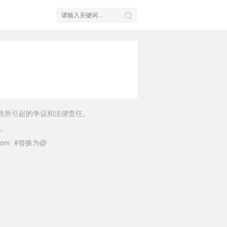
性所引起的争议和法律责任。
。
il.com #替换为@