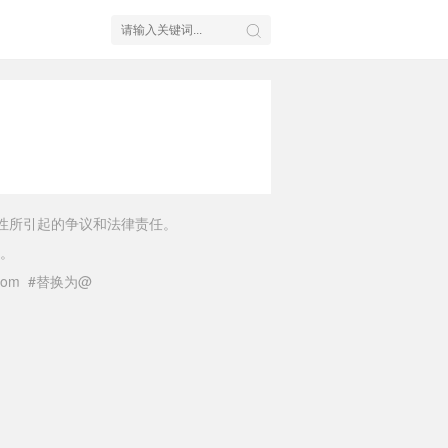
性所引起的争议和法律责任。
。
il.com #替换为@