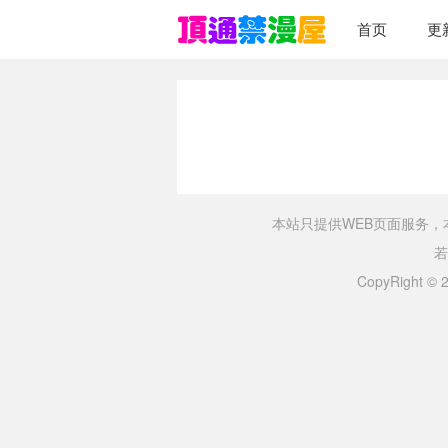
首页
更
本站只提供WEB页面服务
若
CopyRight ©