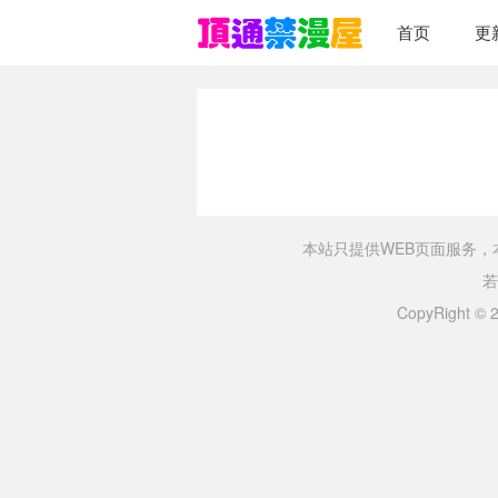
首页
更
本站只提供WEB页面服务
若
CopyRight ©