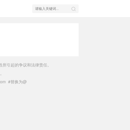
性所引起的争议和法律责任。
。
il.com #替换为@