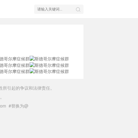
性所引起的争议和法律责任。
。
il.com #替换为@