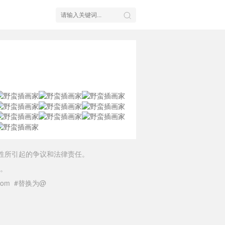
性所引起的争议和法律责任。
。
il.com #替换为@