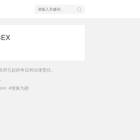
EX
性所引起的争议和法律责任。
。
il.com #替换为@