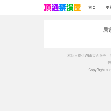
首页
更
居
本站只提供WEB页面服务
若
CopyRight ©