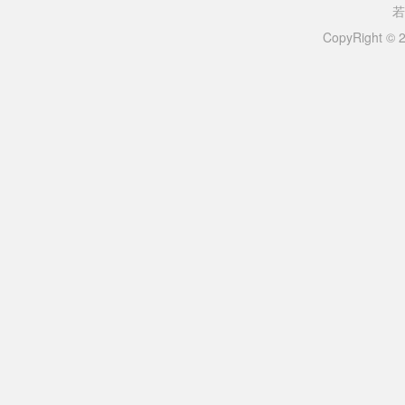
若
CopyRight ©