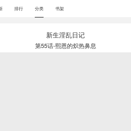
新
排行
分类
书架
新生淫乱日记
第55话-熙恩的炽热鼻息