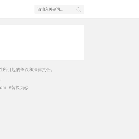
性所引起的争议和法律责任。
。
il.com #替换为@