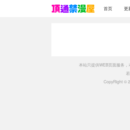
首页
更
本站只提供WEB页面服务
若
CopyRight ©