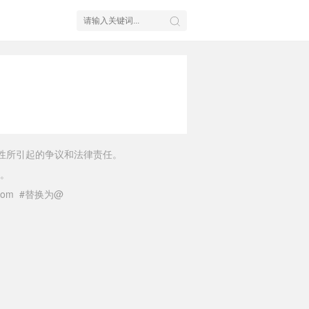
性所引起的争议和法律责任。
。
il.com #替换为@