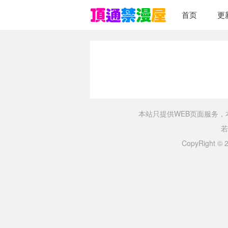
首页
更
本站只提供WEB页面服务
若
CopyRight ©