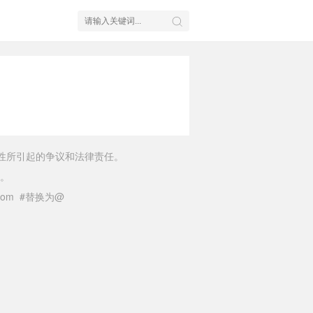
性所引起的争议和法律责任。
。
il.com #替换为@