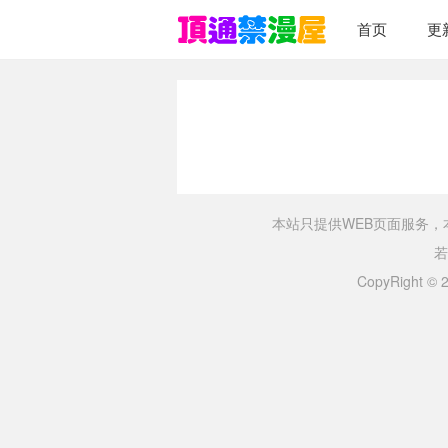
首页
更
本站只提供WEB页面服务
若
CopyRight ©