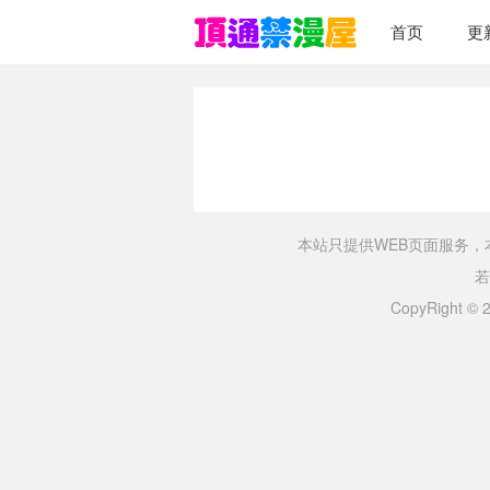
首页
更
本站只提供WEB页面服务
若
CopyRight ©