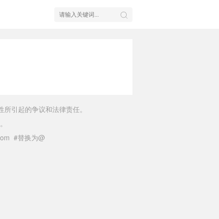
性所引起的争议和法律责任。
。
il.com #替换为@