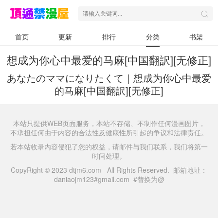
首页
更新
排行
分类
书架
想成为你心中最爱的马麻[中国翻訳][无修正]
あなたのママになりたくて｜想成为你心中最爱
的马麻[中国翻訳][无修正]
本站只提供WEB页面服务，本站不存储、不制作任何漫画图片，
不承担任何由于内容的合法性及健康性所引起的争议和法律责任。
若本站收录内容侵犯了您的权益，请邮件与我们联系，我们将第一
时间处理。
CopyRight © 2023 dtjm6.com All Rights Reserved. 邮箱地址：
daniaojm123#gmail.com #替换为@