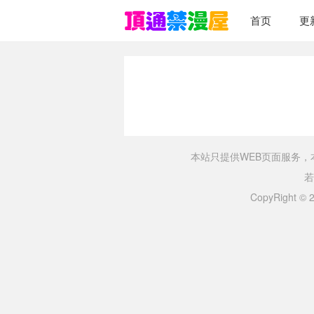
首页
更
本站只提供WEB页面服务
若
CopyRight ©