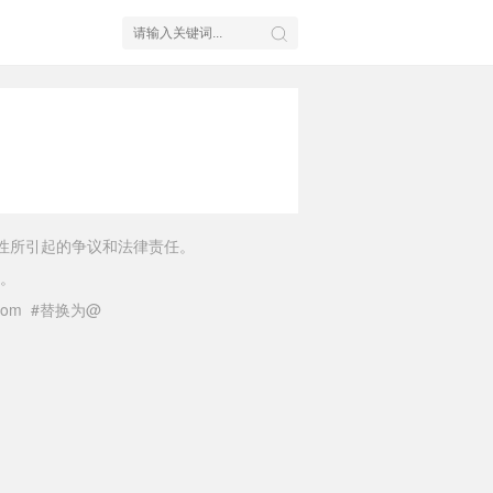
性所引起的争议和法律责任。
。
il.com #替换为@