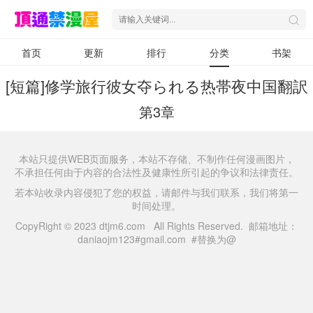
首页
更新
排行
分类
书架
[短篇]修学旅行彼女夺られる热帯夜中国翻訳
第3章
本站只提供WEB页面服务，本站不存储、不制作任何漫画图片，
不承担任何由于内容的合法性及健康性所引起的争议和法律责任。
若本站收录内容侵犯了您的权益，请邮件与我们联系，我们将第一
时间处理。
CopyRight © 2023 dtjm6.com All Rights Reserved. 邮箱地址：
daniaojm123#gmail.com #替换为@