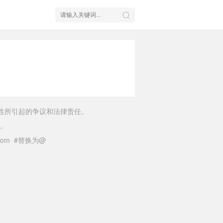
性所引起的争议和法律责任。
。
il.com #替换为@