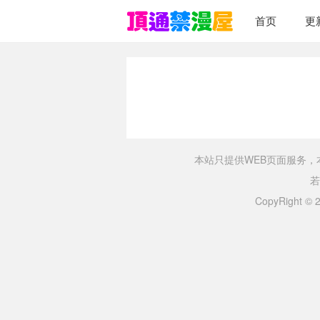
首页
更
本站只提供WEB页面服务
若
CopyRight ©