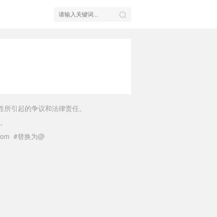
性所引起的争议和法律责任。
。
il.com #替换为@