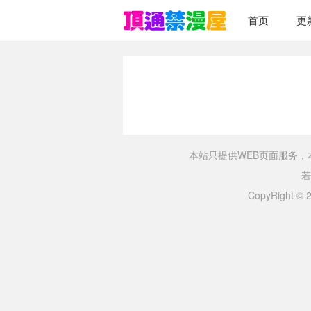
首页
更
本站只提供WEB页面服务
若
CopyRight ©