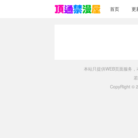
首页
更
本站只提供WEB页面服务
若
CopyRight ©