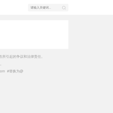
性所引起的争议和法律责任。
。
il.com #替换为@