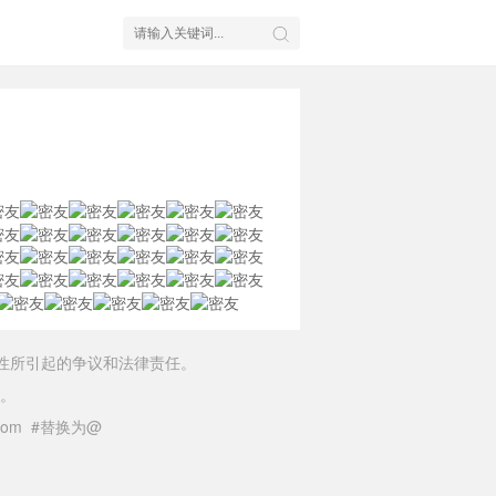
性所引起的争议和法律责任。
。
il.com #替换为@