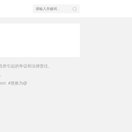
性所引起的争议和法律责任。
。
il.com #替换为@