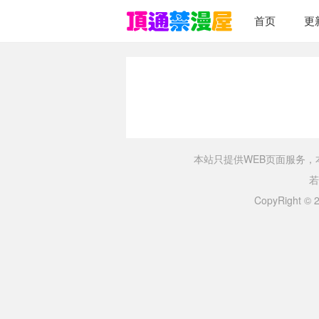
首页
更
本站只提供WEB页面服务
若
CopyRight ©