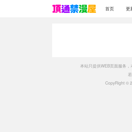
首页
更
本站只提供WEB页面服务
若
CopyRight ©