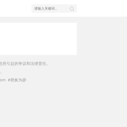
性所引起的争议和法律责任。
。
il.com #替换为@