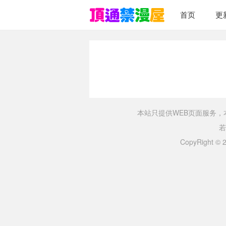
首页
更
本站只提供WEB页面服务
若
CopyRight ©