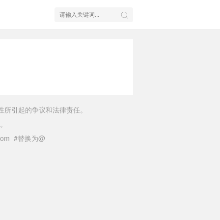
性所引起的争议和法律责任。
。
il.com #替换为@