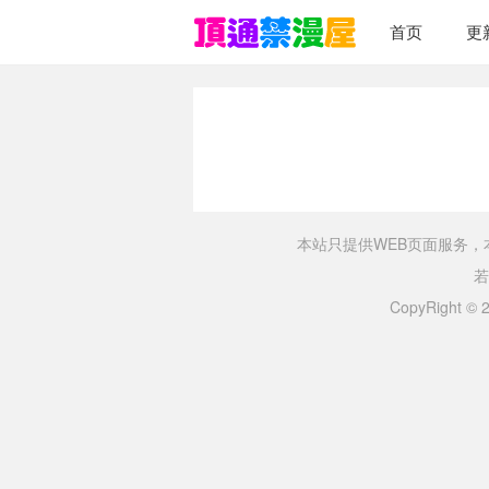
首页
更
本站只提供WEB页面服务
若
CopyRight ©