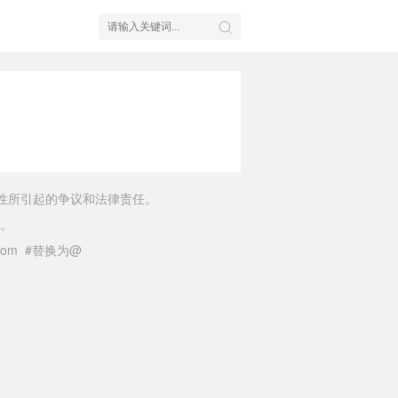
性所引起的争议和法律责任。
。
il.com #替换为@