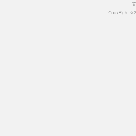
若
CopyRight ©