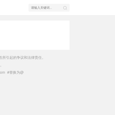
性所引起的争议和法律责任。
。
il.com #替换为@