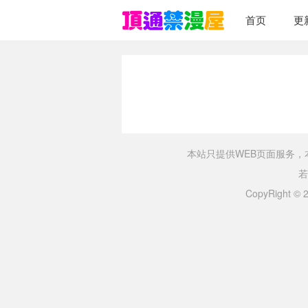
首页
更
本站只提供WEB页面服务
若
CopyRight ©