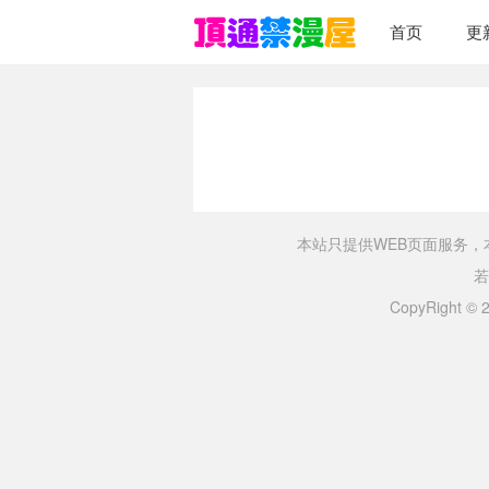
首页
更
本站只提供WEB页面服务
若
CopyRight ©