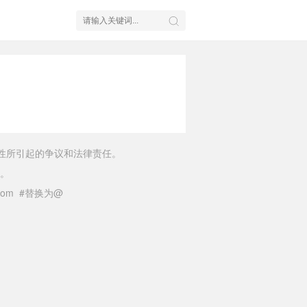
性所引起的争议和法律责任。
。
il.com #替换为@