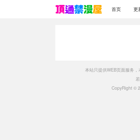
首页
更
本站只提供WEB页面服务
若
CopyRight ©