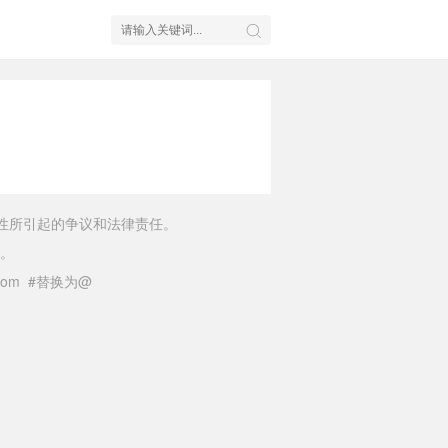
性所引起的争议和法律责任。
。
il.com #替换为@