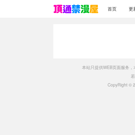
首页
更
本站只提供WEB页面服务
若
CopyRight ©