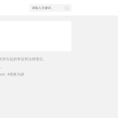
性所引起的争议和法律责任。
。
il.com #替换为@