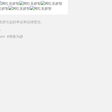
性所引起的争议和法律责任。
。
il.com #替换为@