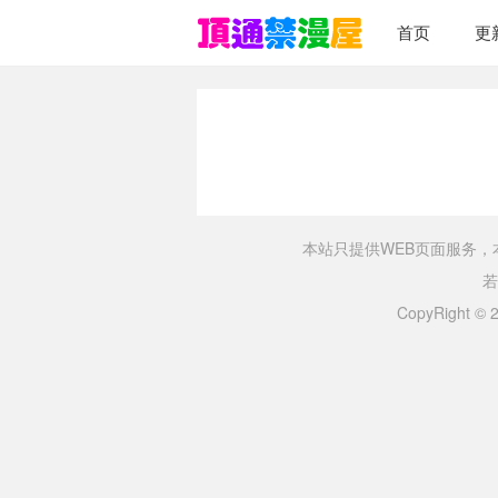
首页
更
本站只提供WEB页面服务
若
CopyRight ©