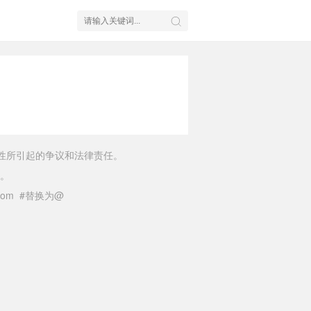
性所引起的争议和法律责任。
。
il.com #替换为@