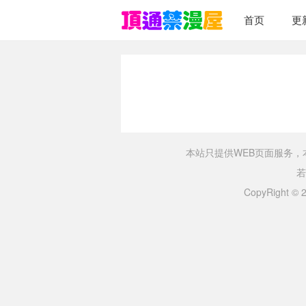
首页
更
本站只提供WEB页面服务
若
CopyRight ©