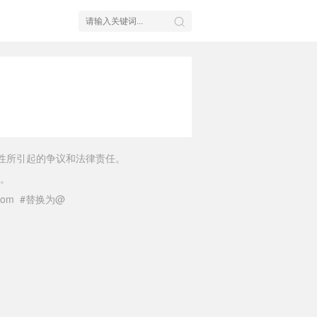
性所引起的争议和法律责任。
。
il.com #替换为@