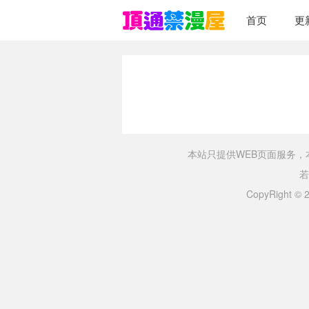
首页
更
本站只提供WEB页面服务
若
CopyRight ©