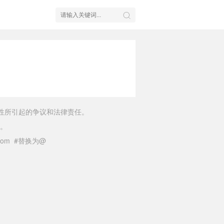
性所引起的争议和法律责任。
。
il.com #替换为@