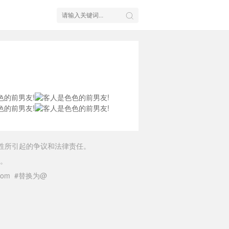
性所引起的争议和法律责任。
。
il.com #替换为@