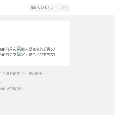
性所引起的争议和法律责任。
。
il.com #替换为@