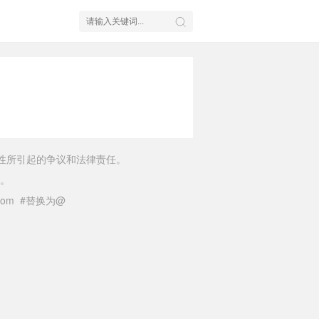
性所引起的争议和法律责任。
。
il.com #替换为@