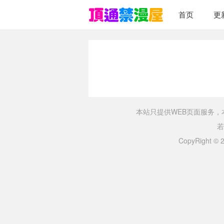
首页
更
本站只提供WEB页面服务
若
CopyRight ©