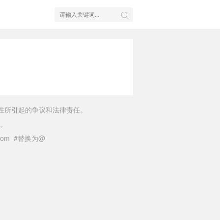
性所引起的争议和法律责任。
。
il.com #替换为@