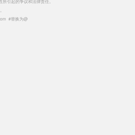
性所引起的争议和法律责任。
。
il.com #替换为@