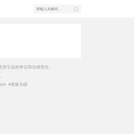
性所引起的争议和法律责任。
。
il.com #替换为@