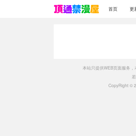
首页
更
本站只提供WEB页面服务
若
CopyRight ©