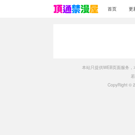
首页
更
本站只提供WEB页面服务
若
CopyRight ©