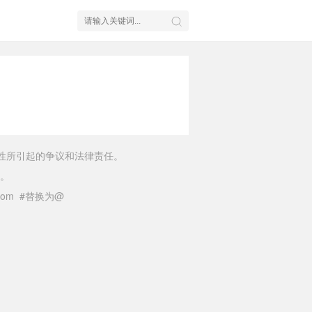
性所引起的争议和法律责任。
。
il.com #替换为@