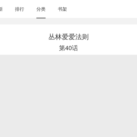
新
排行
分类
书架
丛林爱爱法则
第40话