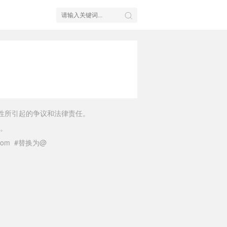
性所引起的争议和法律责任。
。
il.com #替换为@