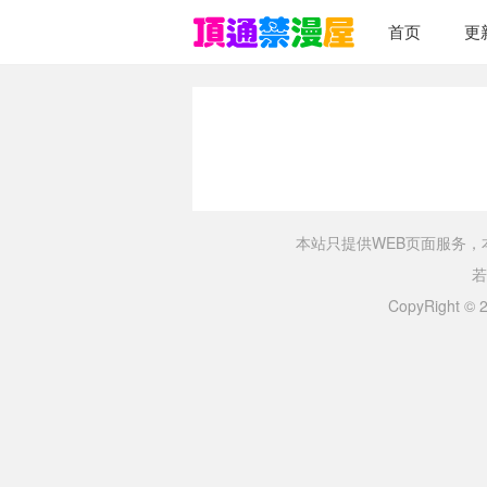
首页
更
本站只提供WEB页面服务
若
CopyRight ©