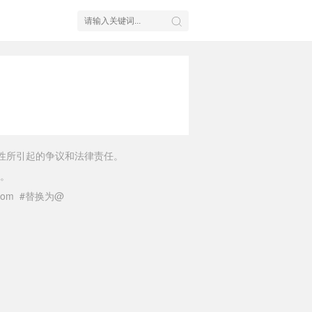
性所引起的争议和法律责任。
。
il.com #替换为@