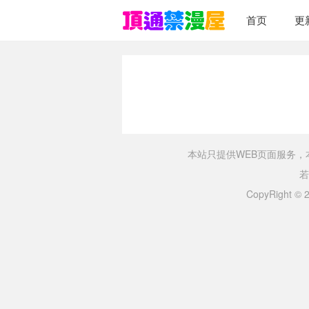
首页
更
本站只提供WEB页面服务
若
CopyRight ©