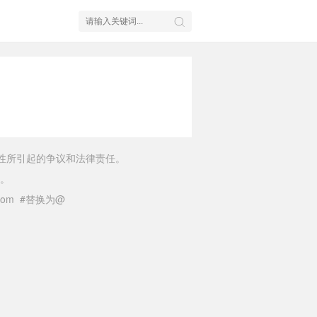
性所引起的争议和法律责任。
。
il.com #替换为@