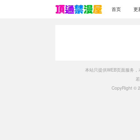
首页
更
本站只提供WEB页面服务
若
CopyRight ©